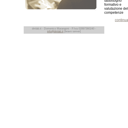
fabbisogno
formativo e
valutazione del
competenze
continua 
dmlab.it - Domenico Marangoni - P.Iva 02897360240 -
info@dmlab.it
[bravo server]