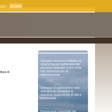
olicy
.
Accetto
Sviluppo soluzioni software su
misura basate sull'analisi dei
processi aziendali al fine della
loro automazione ed
ttura di
ottimizzazione
Sviluppo di applicazioni web-
oriented per garantire la
massima disponibilità di dati e
funzionalità
Formazione aziendale per