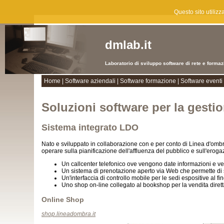
Questo sito utiliz
dmlab.it
Laboratorio di sviluppo software di rete e forma
Home
|
Software aziendali
|
Software formazione
|
Software eventi
Soluzioni software per la gestio
Sistema integrato LDO
Nato e sviluppato in collaborazione con e per conto di Linea d'ombra,
operare sulla pianificazione dell'affluenza del pubblico e sull'erogaz
Un callcenter telefonico ove vengono date informazioni e ve
Un sistema di prenotazione aperto via Web che permette di 
Un'interfaccia di controllo mobile per le sedi espositive al fine
Uno shop on-line collegato al bookshop per la vendita dirett
Online Shop
shop.lineadombra.it