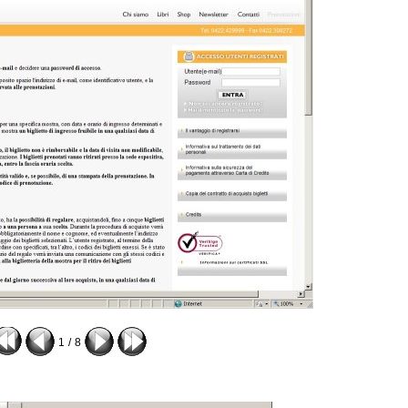
1
/
8