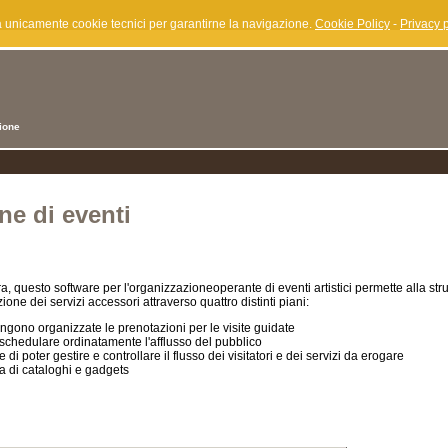
za unicamente cookie tecnici per garantirne la navigazione.
Cookie Policy
-
Privacy p
zione
ne di eventi
 questo software per l'organizzazioneoperante di eventi artistici permette alla stru
ione dei servizi accessori attraverso quattro distinti piani:
ngono organizzate le prenotazioni per le visite guidate
schedulare ordinatamente l'afflusso del pubblico
 di poter gestire e controllare il flusso dei visitatori e dei servizi da erogare
a di cataloghi e gadgets