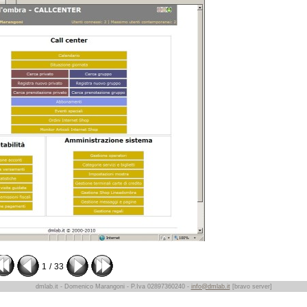
1
/
33
dmlab.it - Domenico Marangoni - P.Iva 02897360240 -
info@dmlab.it
[bravo server]