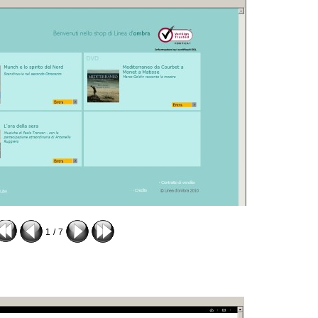
1
/
7